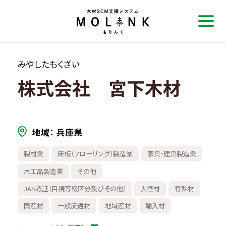
みやしたもくざい
株式会社 宮下木材
地域
兵庫県
製材業
床板（フローリング）製造業
家具・建具製造業
木工品製造業
その他
JAS認証（目視等級区分及びその他）
大径材
特殊材
国産材
一般流通材
地域産材
輸入材