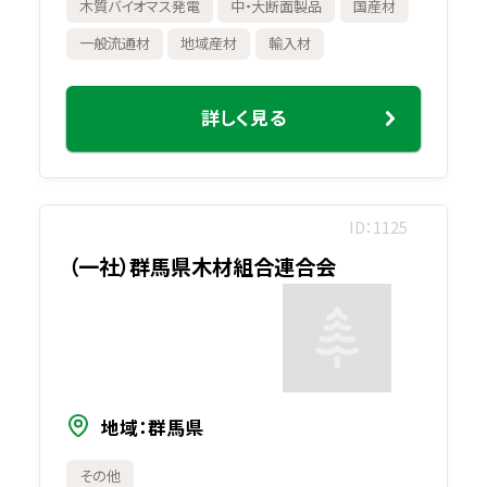
木質バイオマス発電
中・大断面製品
国産材
一般流通材
地域産材
輸入材
詳しく見る
ID
1125
（一社）群馬県木材組合連合会
地域
群馬県
その他