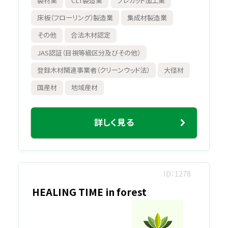
製材業
CLT製造業
プレカット加工業
床板（フローリング）製造業
集成材製造業
その他
合法木材認定
JAS認証（目視等級区分及びその他）
登録木材関連事業者（クリーンウッド法）
大径材
国産材
地域産材
詳しく見る
ID
1278
HEALING TIME in forest