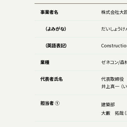
事業者名
株式会社大
（よみがな）
だいしょうけ
（英語表記）
Constructio
業種
ゼネコン/森
代表者氏名
代表取締役
井上真一 （
担当者 ①
建築部
大藪 拓哉（