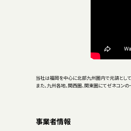
当社は福岡を中心に北部九州圏内で元請として
工事、家具工事、建具工事
また、九州各地、関西圏、関東圏にてゼネコン
事業者情報