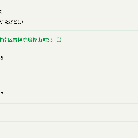
業部
がたさとし）
市南区吉祥院嶋樫山町35
55
77