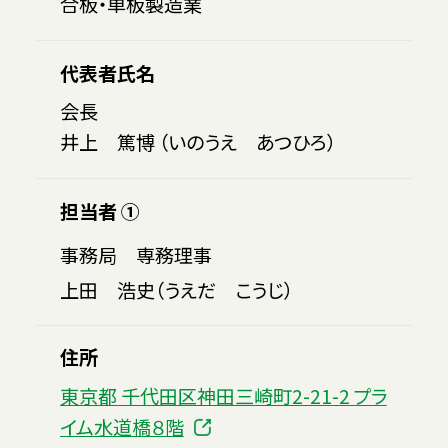
合板・単板製造業
代表者氏名
会長
井上 篤博 （いのうえ あつひろ）
担当者 ①
事務局 専務理事
上田 浩史（うえだ こうじ）
住所
東京都 千代田区神田三崎町2-21-2 プラ
イム水道橋８階