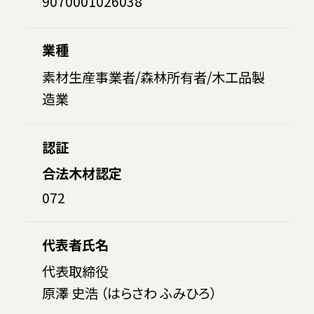
9070001026038
業種
素材生産事業者/森林所有者/木工品製
造業
認証
合法木材認定
072
代表者氏名
代表取締役
原澤 史浩 （はらさわ ふみひろ）