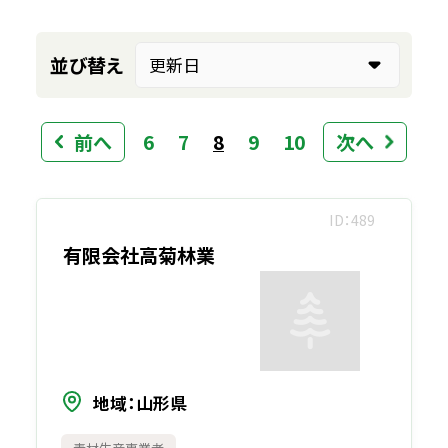
並び替え
前へ
6
7
8
9
10
次へ
ID
489
有限会社高菊林業
地域
山形県