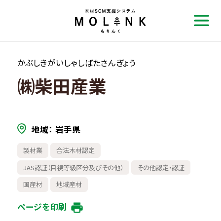
かぶしきがいしゃしばたさんぎょう
㈱柴田産業
地域
岩手県
製材業
合法木材認定
JAS認証（目視等級区分及びその他）
その他認定・認証
国産材
地域産材
ページを印刷