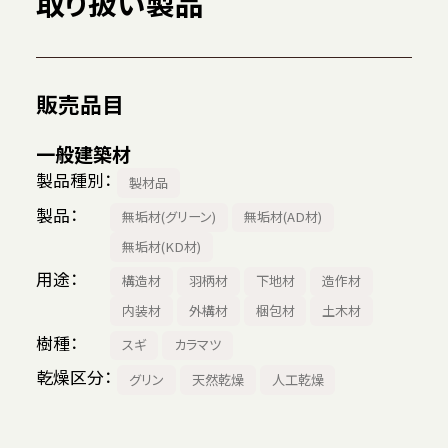
取り扱い製品
販売品目
一般建築材
製品種別
製材品
製品
無垢材(グリーン)
無垢材(AD材)
無垢材(KD材)
用途
構造材
羽柄材
下地材
造作材
内装材
外構材
梱包材
土木材
樹種
スギ
カラマツ
乾燥区分
グリン
天然乾燥
人工乾燥