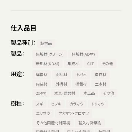
仕入品目
製品種別
製材品
製品
無垢材(グリーン)
無垢材(AD材)
無垢材(KD材)
集成材
CLT
その他
用途
構造材
羽柄材
下地材
造作材
内装材
外構材
梱包材
土木材
2x4材
家具・建具材
木工品
その他
樹種
スギ
ヒノキ
カラマツ
トドマツ
エゾマツ
アカマツ・クロマツ
その他国産材針葉樹
輸入材針葉樹
国産材広葉樹
輸入材広葉樹
針葉樹