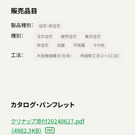
販売品目
製品種別
住宅・非住宅
種別
注文住宅
建売住宅
集合住宅
非住宅
低層
中高層
その他
工法
木造軸組構法（在来）
枠組壁工法（2×4工法）
カタログ・パンフレット
クリナップ添付20240627.pdf
（4982.3KB）