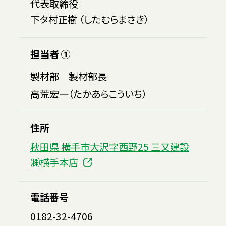
代表取締役
下タ村正樹 （したむらまさき）
担当者 ①
製材部 製材部長
高荒宏一（たかあらこういち）
住所
秋田県 横手市大沢字西野25 三又建設
㈱横手本店
電話番号
0182-32-4706