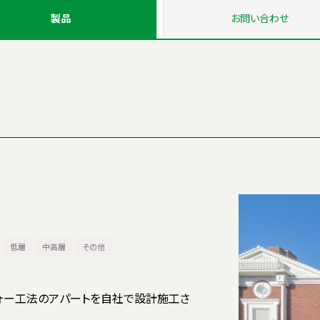
製品
お問い
合わせ
低層
中高層
その他
ォー工法のアパートを自社で設計施工さ