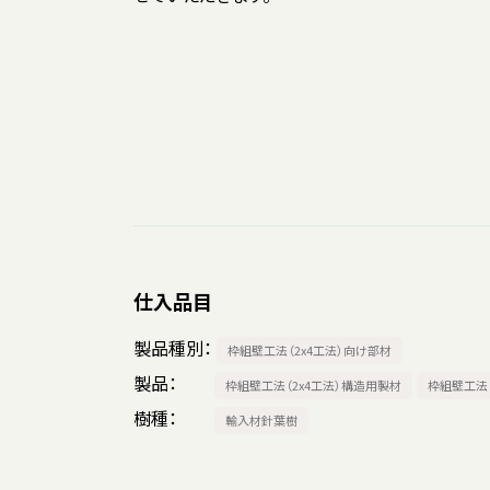
仕入品目
製品種別
枠組壁工法（2x4工法）向け部材
製品
枠組壁工法（2x4工法）構造用製材
枠組壁工法
樹種
輸入材針葉樹