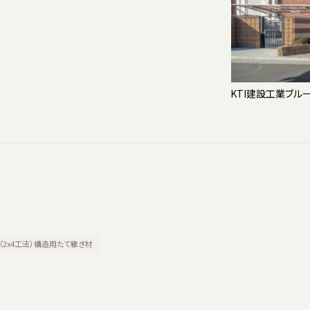
KTI建設工業ブル
（2x4工法）構造用たて継ぎ材