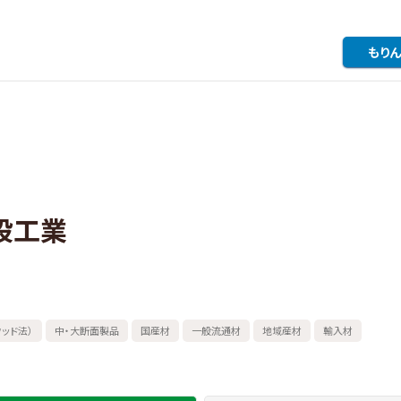
もりん
設工業
ッド法）
中・大断面製品
国産材
一般流通材
地域産材
輸入材