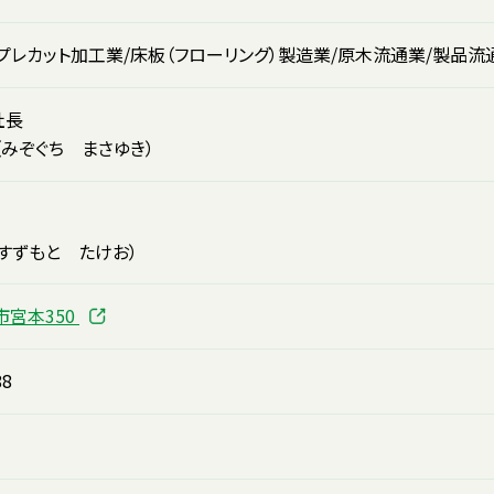
プレカット加工業/床板（フローリング）製造業/原木流通業/製品
社長
（みぞぐち まさゆき）
部
すずもと たけお）
市宮本350
88