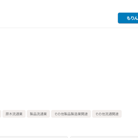
もりん
原木流通業
製品流通業
その他製品製造業関連
その他流通関連