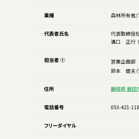
業種
森林所有者/
代表者氏名
代表取締役
溝口 正行 
担当者 ①
営業企画
鈴本 健夫（
住所
静岡県 磐田
電話番号
053-421-11
フリーダイヤル