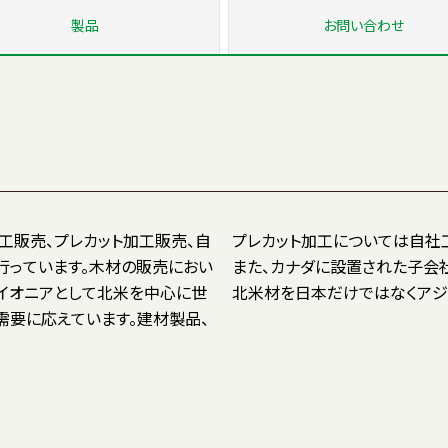
製品
お問い
合わせ
工販売、プレカット加工販売、自
質製品の生産を行っています。
行っています。木材の販売におい
カナダでは現地駐在員が良質な
イオニアとして北米を中心に世
北米材を日本だけではなくアジ
需要に応えています。建材製品、