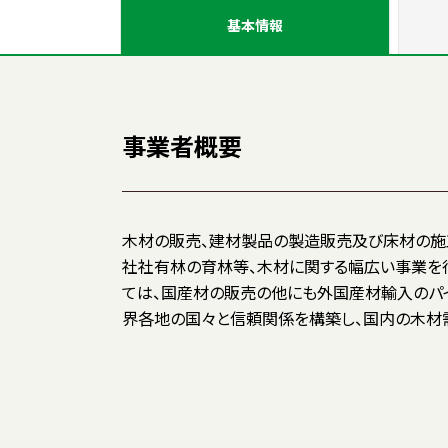
基本情報
事業者概要
木材の販売、建材製品の製造販売及び床材の施
プレカット加工については自社工場にて、高品
社社有林の育林等、木材に関する幅広い事業を
また、カナダに設置された子会社である、天龍
ては、国産材の販売の他にも外国産材輸入のパ
界各地の国々と信頼関係を構築し、国内の木材